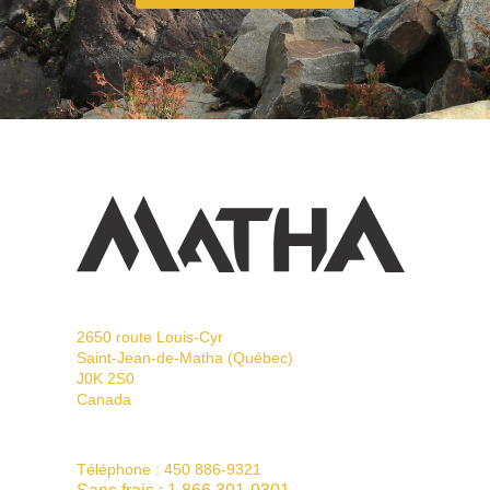
2650 route Louis-Cyr
Saint-Jean-de-Matha (Québec)
J0K 2S0
Canada
Téléphone :
450 886-9321