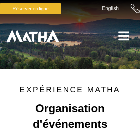
Aller
English
Réserver en ligne
au
contenu
Main
Menu
EXPÉRIENCE MATHA
Organisation
d'événements