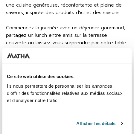
une cuisine généreuse, réconfortante et pleine de
saveurs, inspirée des produits d’ici et des saisons.
Commencez la journée avec un déjeuner gourmand,
partagez un lunch entre amis sur la terrasse
couverte ou laissez-vous surprendre par notre table
d’hôte en soirée, soigneusement élaborée par notre
cheffe Annie Robillard.
Dans une ambiance conviviale et détendue, chaque
Ce site web utilise des cookies.
plat devient un moment à partager. Que vous soyez
Ils nous permettent de personnaliser les annonces,
en solo, en couple, en famille ou en groupe, le Bistro
d'offrir des fonctionnalités relatives aux médias sociaux
Matha vous accueille comme à la maison… mais en
et d'analyser notre trafic.
mieux.
Menu déjeuner
Afficher les détails